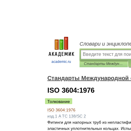
Словари и энциклоп
academic.ru
Стандарты Международной организации по стандартизации (ИСО)
Стандарты Международной о
ISO 3604:1976
Толкование
ISO
3604:1976
изд
.
1
A
TC
138
/
SC
2
Фитинги
для
напорных
труб
из
непластифи
эластичных
уплотнительных
кольцах
.
Испы