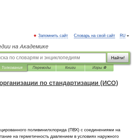
Запомнить сайт
Словарь на свой сайт
RU
едии на Академике
Найти!
Толкования
Переводы
Книги
Игры ⚽
рганизации по стандартизации (ИСО)
цированного
поливинилхлорида
(
ПВХ
)
с
соединениями
на
тание
на
герметичность
давлением
в
условиях
наружного