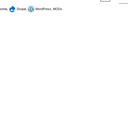
omla,
Drupal,
WordPress, MODx.