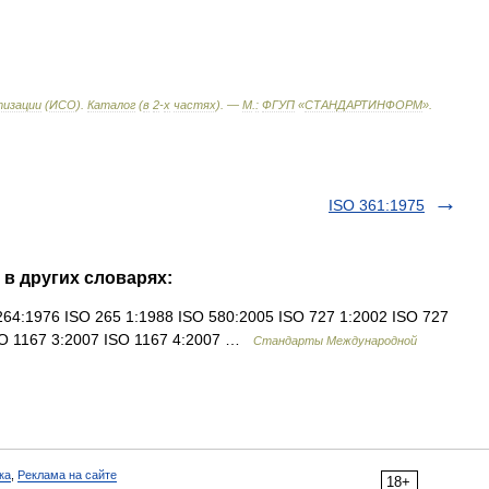
изации
(
ИСО
).
Каталог
(
в
2
-
х
частях
). —
М
.
:
ФГУП
«
СТАНДАРТИНФОРМ
»
.
ISO 361:1975
 в других словарях:
4:1976 ISO 265 1:1988 ISO 580:2005 ISO 727 1:2002 ISO 727
ISO 1167 3:2007 ISO 1167 4:2007 …
Стандарты Международной
ка
,
Реклама на сайте
18+